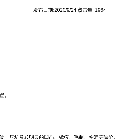
发布日期:2020/9/24 点击量: 1964
置。
裂纹、压坑及较明显的凹凸、锤痕、毛刺、空洞等缺陷。